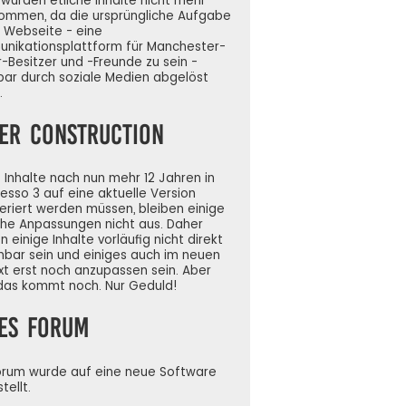
wurden etliche Inhalte nicht mehr
ommen, da die ursprüngliche Aufgabe
 Webseite - eine
nikationsplattform für Manchester-
r-Besitzer und -Freunde zu sein -
bar durch soziale Medien abgelöst
.
er Construction
 Inhalte nach nun mehr 12 Jahren in
sso 3 auf eine aktuelle Version
eriert werden müssen, bleiben einige
che Anpassungen nicht aus. Daher
 einige Inhalte vorläufig nicht direkt
hbar sein und einiges auch im neuen
t erst noch anzupassen sein. Aber
das kommt noch. Nur Geduld!
es Forum
orum wurde auf eine neue Software
ellt.