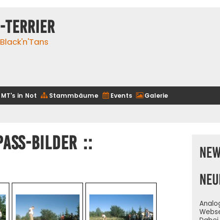
-Terrier
 Black'n'Tans
MT's in Not
Stammbäume
Events
Galerie
Spaß-Bilder ::
New
Neu
Analo
Webse