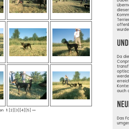
Dabei 
übern
dieser
Kommu
Terrie
offen
wurde
Und
Da die
Conpre
transf
optis
werden
erreic
Kontex
auch 
Neu
ten
1
[
2
][
3
][
4
][
5
]
»»
Das F
umgest