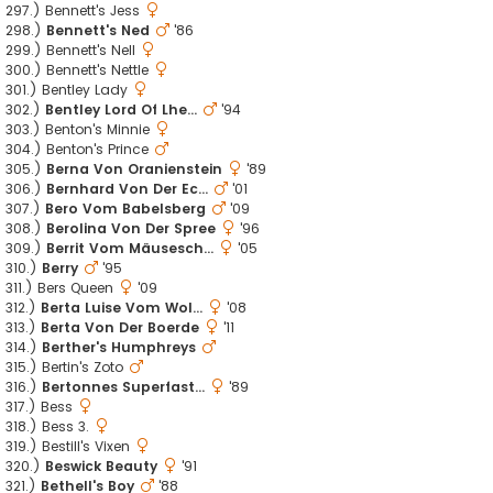
297.) Bennett's Jess
298.)
Bennett's Ned
'86
299.) Bennett's Nell
300.) Bennett's Nettle
301.) Bentley Lady
302.)
Bentley Lord Of Lhe...
'94
303.) Benton's Minnie
304.) Benton's Prince
305.)
Berna Von Oranienstein
'89
306.)
Bernhard Von Der Ec...
'01
307.)
Bero Vom Babelsberg
'09
308.)
Berolina Von Der Spree
'96
309.)
Berrit Vom Mäusesch...
'05
310.)
Berry
'95
311.) Bers Queen
'09
312.)
Berta Luise Vom Wol...
'08
313.)
Berta Von Der Boerde
'11
314.)
Berther's Humphreys
315.) Bertin's Zoto
316.)
Bertonnes Superfast...
'89
317.) Bess
318.) Bess 3.
319.) Bestill's Vixen
320.)
Beswick Beauty
'91
321.)
Bethell's Boy
'88