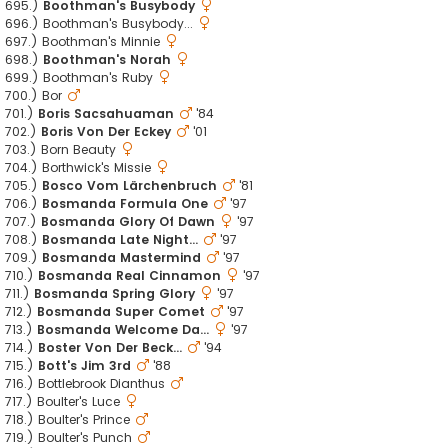
695.)
Boothman's Busybody
696.) Boothman's Busybody...
697.) Boothman's Minnie
698.)
Boothman's Norah
699.) Boothman's Ruby
700.) Bor
701.)
Boris Sacsahuaman
'84
702.)
Boris Von Der Eckey
'01
703.) Born Beauty
704.) Borthwick's Missie
705.)
Bosco Vom Lärchenbruch
'81
706.)
Bosmanda Formula One
'97
707.)
Bosmanda Glory Of Dawn
'97
708.)
Bosmanda Late Night...
'97
709.)
Bosmanda Mastermind
'97
710.)
Bosmanda Real Cinnamon
'97
711.)
Bosmanda Spring Glory
'97
712.)
Bosmanda Super Comet
'97
713.)
Bosmanda Welcome Da...
'97
714.)
Boster Von Der Beck...
'94
715.)
Bott's Jim 3rd
'88
716.) Bottlebrook Dianthus
717.) Boulter's Luce
718.) Boulter's Prince
719.) Boulter's Punch