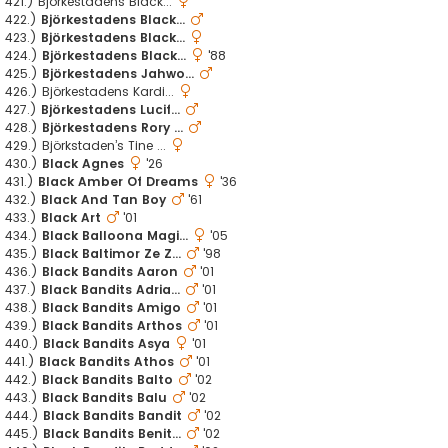
421.) Björkestadens Black...
422.)
Björkestadens Black...
423.)
Björkestadens Black...
424.)
Björkestadens Black...
'88
425.)
Björkestadens Jahwo...
426.) Björkestadens Kardi...
427.)
Björkestadens Lucif...
428.)
Björkestadens Rory ...
429.) Björkstaden’s Tine ...
430.)
Black Agnes
'26
431.)
Black Amber Of Dreams
'36
432.)
Black And Tan Boy
'61
433.)
Black Art
'01
434.)
Black Balloona Magi...
'05
435.)
Black Baltimor Ze Z...
'98
436.)
Black Bandits Aaron
'01
437.)
Black Bandits Adria...
'01
438.)
Black Bandits Amigo
'01
439.)
Black Bandits Arthos
'01
440.)
Black Bandits Asya
'01
441.)
Black Bandits Athos
'01
442.)
Black Bandits Balto
'02
443.)
Black Bandits Balu
'02
444.)
Black Bandits Bandit
'02
445.)
Black Bandits Benit...
'02