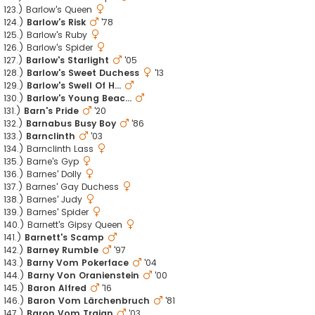
123.) Barlow's Queen
124.)
Barlow's Risk
'78
125.) Barlow's Ruby
126.) Barlow's Spider
127.)
Barlow's Starlight
'05
128.)
Barlow's Sweet Duchess
'13
129.)
Barlow's Swell Of H...
130.)
Barlow's Young Beac...
131.)
Barn's Pride
'20
132.)
Barnabus Busy Boy
'86
133.)
Barnclinth
'03
134.) Barnclinth Lass
135.) Barne's Gyp
136.) Barnes' Dolly
137.) Barnes' Gay Duchess
138.) Barnes' Judy
139.) Barnes' Spider
140.) Barnett's Gipsy Queen
141.)
Barnett's Scamp
142.)
Barney Rumble
'97
143.)
Barny Vom Pokerface
'04
144.)
Barny Von Oranienstein
'00
145.)
Baron Alfred
'16
146.)
Baron Vom Lärchenbruch
'81
147.)
Baron Vom Trajan
'03