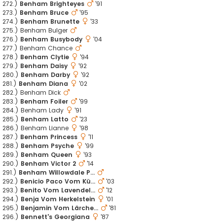
272.)
Benham Brighteyes
'91
273.)
Benham Bruce
'95
274.)
Benham Brunette
'33
275.) Benham Bulger
276.)
Benham Busybody
'04
277.) Benham Chance
278.)
Benham Clytie
'94
279.)
Benham Daisy
'92
280.)
Benham Darby
'92
281.)
Benham Diana
'02
282.) Benham Dick
283.)
Benham Foiler
'99
284.) Benham Lady
'91
285.)
Benham Latto
'23
286.) Benham Lianne
'98
287.)
Benham Princess
'11
288.)
Benham Psyche
'99
289.)
Benham Queen
'93
290.)
Benham Victor 2
'14
291.)
Benham Willowdale P...
292.)
Benicio Paco Vom Kü...
'03
293.)
Benito Vom Lavendel...
'12
294.)
Benja Vom Herkelstein
'01
295.)
Benjamin Vom Lärche...
'81
296.)
Bennett's Georgiana
'87