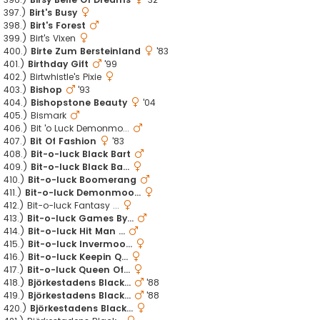
397.)
Birt's Busy
398.)
Birt's Forest
399.) Birt's Vixen
400.)
Birte Zum Bersteinland
'83
401.)
Birthday Gift
'99
402.) Birtwhistle's Pixie
403.)
Bishop
'93
404.)
Bishopstone Beauty
'04
405.) Bismark
406.) Bit 'o Luck Demonmo...
407.)
Bit Of Fashion
'83
408.)
Bit-o-luck Black Bart
409.)
Bit-o-luck Black Ba...
410.)
Bit-o-luck Boomerang
411.)
Bit-o-luck Demonmoo...
412.) Bit-o-luck Fantasy ...
413.)
Bit-o-luck Games By...
414.)
Bit-o-luck Hit Man ...
415.)
Bit-o-luck Invermoo...
416.)
Bit-o-luck Keepin Q...
417.)
Bit-o-luck Queen Of...
418.)
Björkestadens Black...
'88
419.)
Björkestadens Black...
'88
420.)
Björkestadens Black...