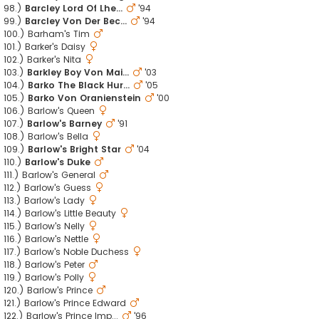
98.)
Barcley Lord Of Lhe...
'94
99.)
Barcley Von Der Bec...
'94
100.) Barham's Tim
101.) Barker's Daisy
102.) Barker's Nita
103.)
Barkley Boy Von Mai...
'03
104.)
Barko The Black Hur...
'05
105.)
Barko Von Oranienstein
'00
106.) Barlow's Queen
107.)
Barlow's Barney
'91
108.) Barlow's Bella
109.)
Barlow's Bright Star
'04
110.)
Barlow's Duke
111.) Barlow's General
112.) Barlow's Guess
113.) Barlow's Lady
114.) Barlow's Little Beauty
115.) Barlow's Nelly
116.) Barlow's Nettle
117.) Barlow's Noble Duchess
118.) Barlow's Peter
119.) Barlow's Polly
120.) Barlow's Prince
121.) Barlow's Prince Edward
122.) Barlow's Prince Imp...
'96