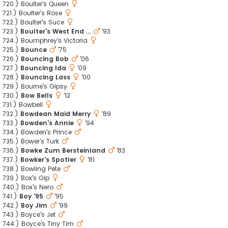
720.) Boulter's Queen
721.) Boulter's Rose
722.) Boulter's Suce
723.)
Boulter's West End ...
'93
724.) Boumphrey's Victoria
725.)
Bounce
'75
726.)
Bouncing Bob
'06
727.)
Bouncing Ida
'09
728.)
Bouncing Lass
'00
729.) Bourne's Gipsy
730.)
Bow Bells
'12
731.) Bowbell
732.)
Bowdean Maid Merry
'89
733.)
Bowden's Annie
'94
734.) Bowden's Prince
735.) Bower's Turk
736.)
Bowke Zum Bersteinland
'83
737.)
Bowker's Spotler
'81
738.) Bowling Pete
739.) Box's Gip
740.) Box's Nero
741.)
Boy '95
'95
742.)
Boy Jim
'99
743.) Boyce's Jet
744.) Boyce's Tiny Tim