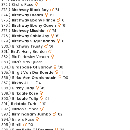
372.) Birch's Rose
373.)
Birchway Black Boy
'61
374.)
Birchway Dream
'61
375.)
Birchway Ebony Prince
'61
376.)
Birchway Ebony Queen
'61
377.)
Birchway Mischief
'61
378.)
Birchway Sable Joy
'61
379.)
Birchway Sugar Kandy
'61
380.)
Birchway Trusty
'61
381.) Bird's Henry Brunton
382.) Bird's Howley Venom
383.) Bird's May Queen
384.)
Birdsbane Of Barrow
'86
385.)
Birgit Von Der Boerde
'11
386.)
Birka Von Oranienstein
'00
387.)
Birkby Jill
'34
388.)
Birkby Judy
'45
389.)
Birkdale Rose
390.)
Birkdale Tulip
'91
391.)
Birkdale Turk
'91
392.) Birkton's Prince
393.)
Birmingham Jumbo
'82
394.) Birrell's Rose
395.)
Birrill
'00
396.)
Birsy Belle Of Dreams
'32