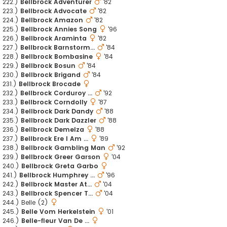
222.)
Bellbrock Adventurer
'82
223.)
Bellbrock Advocate
'82
224.)
Bellbrock Amazon
'82
225.)
Bellbrock Annies Song
'96
226.)
Bellbrock Araminta
'82
227.)
Bellbrock Barnstorm...
'84
228.)
Bellbrock Bombasine
'84
229.)
Bellbrock Bosun
'84
230.)
Bellbrock Brigand
'84
231.)
Bellbrock Brocade
232.)
Bellbrock Corduroy ...
'92
233.)
Bellbrock Corndolly
'87
234.)
Bellbrock Dark Dandy
'88
235.)
Bellbrock Dark Dazzler
'88
236.)
Bellbrock Demelza
'88
237.)
Bellbrock Ere I Am ...
'89
238.)
Bellbrock Gambling Man
'92
239.)
Bellbrock Greer Garson
'04
240.)
Bellbrock Greta Garbo
241.)
Bellbrock Humphrey ...
'96
242.)
Bellbrock Master At...
'04
243.)
Bellbrock Spencer T...
'04
244.) Belle (2)
245.)
Belle Vom Herkelstein
'01
246.)
Belle-fleur Van De ...