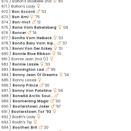
670.) Bolton's Bluebelle 2nd
'83
671.) Bolton's Lady
672.)
Bon Accord
'02
673.)
Bon Ami
'75
674.)
Bon-mot
'12
675.)
Bona Vom Babelsberg
'09
676.)
Boncer
'14
677.)
Bonita Vom Heibeck
'03
678.)
Bonito Balu Vom Alp...
'07
679.)
Bonni Von Der Eckey
'01
680.)
Bonnie Blue Ribbon
'01
681.) Bonnie Jean 2nd (1)
682.)
Bonnie Lassie
'03
683.)
Bonnington Lad
'95
684.)
Bonny Jean Of Dreams
'34
685.) Bonny Lassie
686.)
Bonny Prince
'30
687.)
Bonny Von Palatina
'06
688.)
Bonwild Arctic Soul...
689.)
Boomerang Magic
'00
690.)
Booterstown Joker
'97
691.)
Booterstown Tot '93
692.) Booth's Lady
693.) Booth's Tip
694.)
Boothen Brit
'20