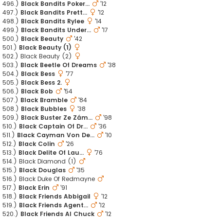
496.)
Black Bandits Poker...
'12
497.)
Black Bandits Prett...
'12
498.)
Black Bandits Rylee
'14
499.)
Black Bandits Under...
'17
500.)
Black Beauty
'42
501.)
Black Beauty (1)
502.) Black Beauty (2)
503.)
Black Beetle Of Dreams
'38
504.)
Black Bess
'77
505.)
Black Bess 2.
506.)
Black Bob
'54
507.)
Black Bramble
'84
508.)
Black Bubbles
'38
509.)
Black Buster Ze Zám...
'98
510.)
Black Captain Of Dr...
'36
511.)
Black Cayman Von De...
'10
512.)
Black Colin
'26
513.)
Black Delite Of Lau...
'76
514.) Black Diamond (1)
515.)
Black Douglas
'35
516.) Black Duke Of Redmayne
517.)
Black Erin
'91
518.)
Black Friends Abbigail
'12
519.)
Black Friends Agent...
'12
520.)
Black Friends Al Chuck
'12