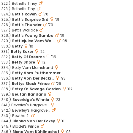
322.) Bethell's Tiney
323.) Bethell's Tiny
324.)
Bett's Raven
'78
325.)
Bett's Surprise 3rd
'81
326.)
Bett's Thunder
'79
327.) Bett's Wallace
328.)
Bett's Young Sambo
'81
329.)
Bettlejuice Vom Wol...
'08
330.)
Betty
'10
331.)
Betty Boxer
'22
332.)
Betty Of Dreams
'35
333.)
Betty Shore
'12
334.) Betty Vom Mainstrand
335.)
Betty Vom Putthammer
336.)
Betty Von Der Beckr...
'93
337.)
Bettys Black Prince
'26
338.)
Betzy Of Savage Garden
'02
339.)
Beutan Bandana
340.)
Beveridge's Winnie
'23
341.) Beverley's Hargrove...
342.) Beverley's Hargrove...
343.) Bewthe 2.
344.)
Bianka Von Der Eckey
'01
345.) Biddel's Prince
346.)
Biene Vom Kühlingshof
'03