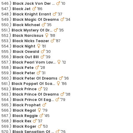
546.)
Black Jack Von Der ...
'10
547.)
Black Jet
'86
548.)
Black Knight Errant
'37
549.)
Black Magic Of Dreams
'34
550.)
Black Michael
'35
551.)
Black Mystery Of Dr...
'35
552.)
Black Narcissus
'88
553.)
Black Nicks Teazer
'87
554.)
Black Night
'81
555.)
Black Oswald
'30
556.)
Black Out Bill
'39
557.)
Black Pearl Vom Lav...
'12
558.)
Black Pete
'28
559.)
Black Peter
'31
560.)
Black Peter Of Dreams
'36
561.)
Black Poppet Of Sca...
'86
562.)
Black Prince
'22
563.)
Black Prince Of Dreams
'38
564.)
Black Prince Of Eag...
'79
565.)
Black Prophet
566.)
Black Regal
'79
567.)
Black Reggie
'45
568.)
Black Rex
'37
569.)
Black Roger
'53
570.)
Black Sensation Of ...
'76