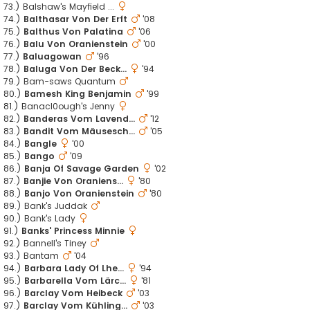
73.) Balshaw's Mayfield ...
74.)
Balthasar Von Der Erft
'08
75.)
Balthus Von Palatina
'06
76.)
Balu Von Oranienstein
'00
77.)
Baluagowan
'96
78.)
Baluga Von Der Beck...
'94
79.) Bam-saws Quantum
80.)
Bamesh King Benjamin
'99
81.) Banacl0ough's Jenny
82.)
Banderas Vom Lavend...
'12
83.)
Bandit Vom Mäusesch...
'05
84.)
Bangle
'00
85.)
Bango
'09
86.)
Banja Of Savage Garden
'02
87.)
Banjie Von Oraniens...
'80
88.)
Banjo Von Oranienstein
'80
89.) Bank's Juddak
90.) Bank's Lady
91.)
Banks' Princess Minnie
92.) Bannell's Tiney
93.) Bantam
'04
94.)
Barbara Lady Of Lhe...
'94
95.)
Barbarella Vom Lärc...
'81
96.)
Barclay Vom Heibeck
'03
97.)
Barclay Vom Kühling...
'03