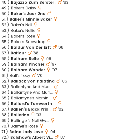
48.)
Bajazzo Zum Berstei...
'83
49.) Baker's Daisy
50.)
Baker's Jack 2nd
51.)
Baker's Minnie Baker
52.) Baker's Nell
53.) Baker's Nellie
54.) Baker's Rose
55.) Baker's Snowdrop
56.)
Baldur Von Der Erft
'08
57.)
Balfour
'88
58.)
Balham Belle
'98
59.)
Balham Pincher
'97
60.)
Balham Wonder
'97
61.) Ball's Toby
'70
62.)
Ballack Von Palatina
'06
63.) Ballantyne And Murr...
64.) Ballantyne And Murr...
65.) Ballantyne's Mornin...
66.)
Ballard's Tamworth ...
67.)
Ballen's Black Prin...
'82
68.)
Ballerina
'33
69.) Ballinger's Nell Gw...
70.) Balmer's Rose
71.)
Balne Lady Love
'04
72.)
Balshaw's Albert Vi...
'87