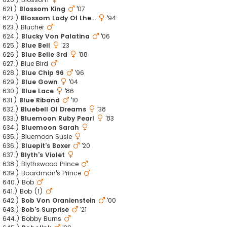
621.)
Blossom King
'07
622.)
Blossom Lady Of Lhe...
'94
623.) Blucher
624.)
Blucky Von Palatina
'06
625.)
Blue Bell
'23
626.)
Blue Belle 3rd
'88
627.) Blue Bird
628.)
Blue Chip 96
'96
629.)
Blue Gown
'04
630.)
Blue Lace
'86
631.)
Blue Riband
'10
632.)
Bluebell Of Dreams
'38
633.)
Bluemoon Ruby Pearl
'83
634.)
Bluemoon Sarah
635.) Bluemoon Susie
636.)
Bluepit's Boxer
'20
637.)
Blyth's Violet
638.) Blythswood Prince
639.) Boardman's Prince
640.) Bob
641.) Bob (1)
642.)
Bob Von Oranienstein
'00
643.)
Bob's Surprise
'21
644.) Bobby Burns