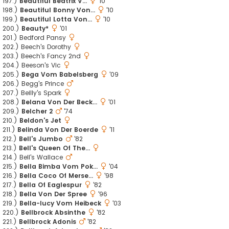
197.)
Beautiful Beatrix V...
'10
198.)
Beautiful Bonny Von...
'10
199.)
Beautiful Lotta Von...
'10
200.)
Beauty*
'01
201.) Bedford Pansy
202.) Beech's Dorothy
203.) Beech's Fancy 2nd
204.) Beeson's Vic
205.)
Bega Vom Babelsberg
'09
206.) Begg's Prince
207.) Beilly's Spark
208.)
Belana Von Der Beck...
'01
209.)
Belcher 2
'74
210.)
Beldon's Jet
211.)
Belinda Von Der Boerde
'11
212.)
Bell's Jumbo
'82
213.)
Bell's Queen Of The...
214.) Bell's Wallace
215.)
Bella Bimba Vom Pok...
'04
216.)
Bella Coco Of Merse...
'98
217.)
Bella Of Eaglespur
'82
218.)
Bella Von Der Spree
'96
219.)
Bella-lucy Vom Heibeck
'03
220.)
Bellbrock Absinthe
'82
221.)
Bellbrock Adonis
'82