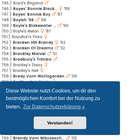
745.) Boyd's Brigand
746.)
Boyes' Bonnie Black...
'88
747.)
Boyes' Bonnie Boy
'87
748.)
Boyish '96
'96
749.)
Boyle's Blakewater ...
'90
750.) Boyle's Melon
'87
751.) Boyulton's Flora
752.)
Bracken Hill Brandy
'63
753.)
Bracken Of Dreams
'32
754.)
Brackley Marvel
'01
755.)
Bradbury's Trimbo
756.) Bradley's Daisy
757.) Bradley's Nell
758.)
Brady Vom Wolfsgarden
'08
759.) Braithwaite's Breda
760.)
Braithwaite's Brittle
'85
Diese Website nutzt Cookies, um dir den
761.)
Bramble Lord Of Lhe...
'94
bestmöglichen Komfort bei der Nutzung zu
762.)
Brambley Abish
'99
763.)
Branca Sacsahuaman
'84
bieten.
Zur Datenschutzerklärung »
764.) Brand's Daisy
765.) Brand's Flo
766.)
Brand's Stanley 2nd
'79
Verstanden!
767.)
Brando Ginzi 2. Of ...
'98
768.)
Brando Jinzi
'93
769.)
Brandy Vom Mäusesch...
'05