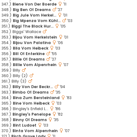
347.)
Biene Von Der Boerde
'11
348.)
Big Ben Of Dreams
'27
349.)
Big Jule Vom Herkel...
'01
350.)
Big Mpenza Vom Kühl...
'03
351.)
Biggi The Black Hur...
'05
352.) Biggs' Wallace
353.)
Bijou Vom Herkelstein
'01
354.)
Bijou Von Palatina
'06
355.)
Bila Vom Heibeck
'03
356.)
Bill Of Enterkine
'55
357.)
Billie Of Dreams
'27
358.)
Billie Vom Alpenrhein
'07
359.) Billy
360.) Billy (2)
361.) Billy (3)
362.)
Billy Von Der Beckr...
'94
363.)
Bimbo Of Dreams
'35
364.)
Bina Zum Bersteinland
'83
365.)
Bine Vom Heibeck
'03
366.) Bingley's Enfield L...
'86
367.)
Bingley's Penelope
'82
368.)
Binny Of Dreams
'35
369.)
Bint Ludoet
'03
370.)
Binta Vom Alpenrhein
'07
371.)
Birch Grove Lady
'11