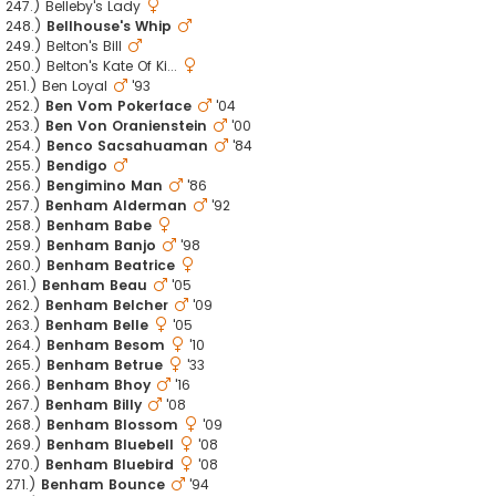
247.) Belleby's Lady
248.)
Bellhouse's Whip
249.) Belton's Bill
250.) Belton's Kate Of Ki...
251.) Ben Loyal
'93
252.)
Ben Vom Pokerface
'04
253.)
Ben Von Oranienstein
'00
254.)
Benco Sacsahuaman
'84
255.)
Bendigo
256.)
Bengimino Man
'86
257.)
Benham Alderman
'92
258.)
Benham Babe
259.)
Benham Banjo
'98
260.)
Benham Beatrice
261.)
Benham Beau
'05
262.)
Benham Belcher
'09
263.)
Benham Belle
'05
264.)
Benham Besom
'10
265.)
Benham Betrue
'33
266.)
Benham Bhoy
'16
267.)
Benham Billy
'08
268.)
Benham Blossom
'09
269.)
Benham Bluebell
'08
270.)
Benham Bluebird
'08
271.)
Benham Bounce
'94