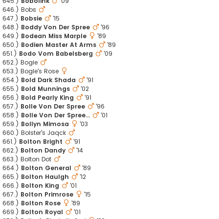
645.)
Bobolink
'09
646.) Bobs
647.)
Bobsie
'15
648.)
Boddy Von Der Spree
'96
649.)
Bodean Miss Marple
'89
650.)
Bodien Master At Arms
'89
651.)
Bodo Vom Babelsberg
'09
652.) Bogie
653.) Bogle's Rose
654.)
Bold Dark Shada
'91
655.)
Bold Munnings
'02
656.)
Bold Pearly King
'91
657.)
Bolle Von Der Spree
'96
658.)
Bolle Von Der Spree...
'01
659.)
Bollyn Mimosa
'03
660.) Bolster's Jaqck
661.)
Bolton Bright
'91
662.)
Bolton Dandy
'14
663.) Bolton Dot
664.)
Bolton General
'89
665.)
Bolton Haulgh
'12
666.)
Bolton King
'01
667.)
Bolton Primrose
'15
668.)
Bolton Rose
'89
669.)
Bolton Royal
'01