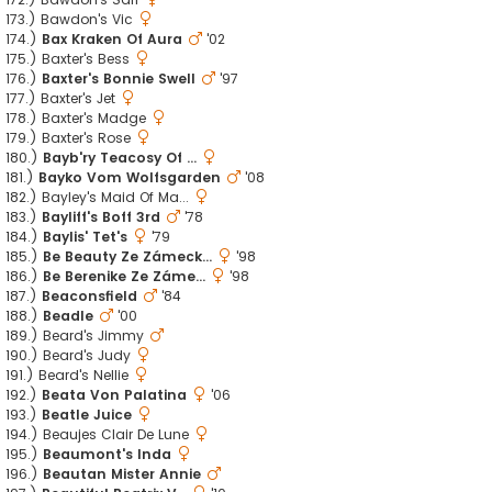
173.) Bawdon's Vic
174.)
Bax Kraken Of Aura
'02
175.) Baxter's Bess
176.)
Baxter's Bonnie Swell
'97
177.) Baxter's Jet
178.) Baxter's Madge
179.) Baxter's Rose
180.)
Bayb'ry Teacosy Of ...
181.)
Bayko Vom Wolfsgarden
'08
182.) Bayley's Maid Of Ma...
183.)
Bayliff's Boff 3rd
'78
184.)
Baylis' Tet's
'79
185.)
Be Beauty Ze Zámeck...
'98
186.)
Be Berenike Ze Záme...
'98
187.)
Beaconsfield
'84
188.)
Beadle
'00
189.) Beard's Jimmy
190.) Beard's Judy
191.) Beard's Nellie
192.)
Beata Von Palatina
'06
193.)
Beatle Juice
194.) Beaujes Clair De Lune
195.)
Beaumont's Inda
196.)
Beautan Mister Annie