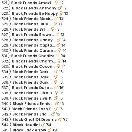
521.)
Black Friends Amazi...
'12
522.)
Black Friends Anthony
'12
523.)
Black Friends Be Happy
'13
524.)
Black Friends Black...
'13
525.)
Black Friends Blue ...
'13
526.)
Black Friends Brill...
'13
527.)
Black Friends Brown...
'13
528.)
Black Friends Candy...
'14
529.)
Black Friends Capta...
'14
530.)
Black Friends Caram...
'14
531.)
Black Friends Charlize
'14
532.)
Black Friends Charm...
'14
533.)
Black Friends Cocon...
'14
534.)
Black Friends Dark ...
'16
535.)
Black Friends Dark ...
'16
536.)
Black Friends Dark ...
'16
537.)
Black Friends Duke ...
'16
538.)
Black Friends Eliza D.
'16
539.)
Black Friends Elvis P.
'16
540.)
Black Friends Ennio...
'16
541.)
Black Friends Enzo F.
'16
542.)
Black Friends Eric I.
'16
543.)
Black Gnat Of Dreams
'37
544.)
Black Houdini
'84
545.)
Black Jack Arrow
'84