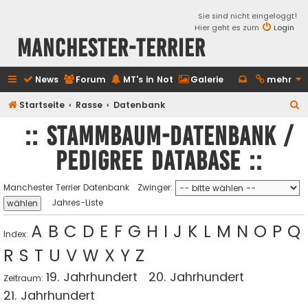
Sie sind nicht eingeloggt!
Hier geht es zum
Login
Manchester-Terrier
News
Forum
MT's in Not
Galerie
mehr
S
Startseite
Rasse
Datenbank
u
:: Stammbaum-Datenbank /
c
Pedigree database ::
h
e
Manchester Terrier Datenbank
Zwinger:
Jahres-Liste
A
B
C
D
E
F
G
H
I
J
K
L
M
N
O
P
Q
Index:
R
S
T
U
V
W
X
Y
Z
19. Jahrhundert
20. Jahrhundert
Zeitraum:
21. Jahrhundert