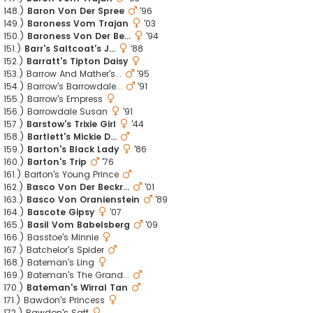
148.)
Baron Von Der Spree
'96
149.)
Baroness Vom Trajan
'03
150.)
Baroness Von Der Be...
'94
151.)
Barr's Saltcoat's J...
'88
152.)
Barratt's Tipton Daisy
153.) Barrow And Mather's...
'95
154.) Barrow's Barrowdale...
'91
155.) Barrow's Empress
156.) Barrowdale Susan
'91
157.)
Barstow's Trixie Girl
'44
158.)
Bartlett's Mickie D...
159.)
Barton's Black Lady
'86
160.)
Barton's Trip
'76
161.) Barton's Young Prince
162.)
Basco Von Der Beckr...
'01
163.)
Basco Von Oranienstein
'89
164.)
Bascote Gipsy
'07
165.)
Basil Vom Babelsberg
'09
166.) Basstoe's Minnie
167.) Batchelor's Spider
168.) Bateman's Ling
169.) Bateman's The Grand...
170.)
Bateman's Wirral Tan
171.) Bawdon's Princess
172.) Bawdon's Saff