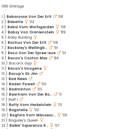
1195 Einträge
1.)
Babarossa Von Der Erft
'08
2.)
Babette
'02
3.)
Babsi Vom Wolfsgarden
'08
4.)
Babsy Von Oranienstein
'89
5.) Baby Bunting
6.)
Bachus Von Der Erft
'08
7.)
Backsley's Wellingb...
'91
8.)
Baco Von Der Spree-aue
'01
9.)
Bacon's Coston Max
'84
10.) Bacon's Gyp
11.)
Bacon's Imogene
12.)
Bacup's Sir Jim
13.)
Bad News
14.)
Baden Powell
'00
15.)
Badminton
'03
16.)
Baertram Von Der Bo...
'11
17.) Baff I
18.)
Baffy Vom Herkelstein
'01
19.)
Bagatelle
'00
20.)
Baghira Vom Mäusesc...
'05
21.) Baguley's Queen
22.)
Baikis' Esperanza K...
'07