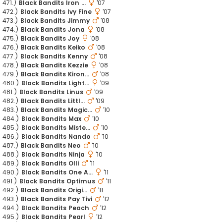
471.)
Black Bandits Iron ...
'07
472.)
Black Bandits Ivy Fine
'07
473.)
Black Bandits Jimmy
'08
474.)
Black Bandits Jona
'08
475.)
Black Bandits Joy
'08
476.)
Black Bandits Keiko
'08
477.)
Black Bandits Kenny
'08
478.)
Black Bandits Kezzie
'08
479.)
Black Bandits Kiron...
'08
480.)
Black Bandits Light...
'09
481.)
Black Bandits Linus
'09
482.)
Black Bandits Littl...
'09
483.)
Black Bandits Magic...
'10
484.)
Black Bandits Max
'10
485.)
Black Bandits Miste...
'10
486.)
Black Bandits Nando
'10
487.)
Black Bandits Neo
'10
488.)
Black Bandits Ninja
'10
489.)
Black Bandits Olli
'11
490.)
Black Bandits One A...
'11
491.)
Black Bandits Optimus
'11
492.)
Black Bandits Origi...
'11
493.)
Black Bandits Pay Tivi
'12
494.)
Black Bandits Peach
'12
495.)
Black Bandits Pearl
'12