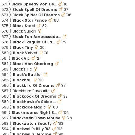
571.)
Black Speedy Von De...
'10
572.)
Black Spell Of Dreams
'37
573.)
Black Spider Of Dreams
'36
574.)
Black Star Prince
'88
575.)
Black Steel
'82
576.) Black Susan
577.)
Black Tan Ambassado...
578.)
Black Tarquin Of Ea...
'79
579.)
Black Tiny
'30
580.)
Black Velvet
'31
581.)
Black Vic
'21
582.)
Black Von Oberberg
583.) Black's Flo
584.)
Black's Rattler
585.)
Blackball
'90
586.)
Blackbird Of Dreams
'37
587.) Blackburn Favourite
588.)
Blackcock Of Dreams
'32
589.)
Blackhawke's Spice ...
590.)
Blacklace Magic
'88
591.)
Blackmoores Night S...
'06
592.)
Blacksatin Town Mouse
'78
593.)
Blackwatch Beauty
'83
594.)
Blackwell's Billy '93
'93
595.)
Blackwell's Jerome
'90