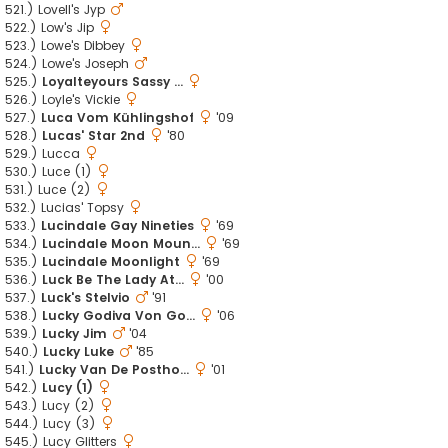
521.) Lovell's Jyp
522.) Low's Jip
523.) Lowe's Dibbey
524.) Lowe's Joseph
525.)
Loyalteyours Sassy ...
526.) Loyle's Vickie
527.)
Luca Vom Kühlingshof
'09
528.)
Lucas' Star 2nd
'80
529.) Lucca
530.) Luce (1)
531.) Luce (2)
532.) Lucias' Topsy
533.)
Lucindale Gay Nineties
'69
534.)
Lucindale Moon Moun...
'69
535.)
Lucindale Moonlight
'69
536.)
Luck Be The Lady At...
'00
537.)
Luck's Stelvio
'91
538.)
Lucky Godiva Von Go...
'06
539.)
Lucky Jim
'04
540.)
Lucky Luke
'85
541.)
Lucky Van De Postho...
'01
542.)
Lucy (1)
543.) Lucy (2)
544.) Lucy (3)
545.) Lucy Glitters