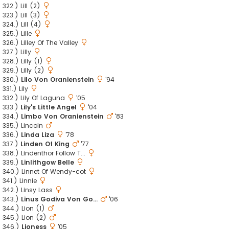
322.) Lill (2)
323.) Lill (3)
324.) Lill (4)
325.) Lille
326.) Lilley Of The Valley
327.) Lilly
328.) Lilly (1)
329.) Lilly (2)
330.)
Lilo Von Oranienstein
'94
331.) Lily
332.) Lily Of Laguna
'05
333.)
Lily's Little Angel
'04
334.)
Limbo Von Oranienstein
'83
335.) Lincoln
336.)
Linda Liza
'78
337.)
Linden Of King
'77
338.) Lindenthor Follow T...
339.)
Linlithgow Belle
340.) Linnet Of Wendy-cot
341.) Linnie
342.) Linsy Lass
343.)
Linus Godiva Von Go...
'06
344.) Lion (1)
345.) Lion (2)
346.)
Lioness
'05