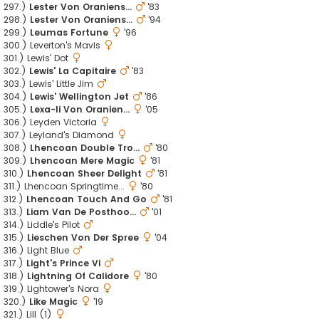
297.)
Lester Von Oraniens...
'83
298.)
Lester Von Oraniens...
'94
299.)
Leumas Fortune
'96
300.) Leverton's Mavis
301.) Lewis' Dot
302.)
Lewis' La Capitaire
'83
303.) Lewis' Little Jim
304.)
Lewis' Wellington Jet
'86
305.)
Lexa-li Von Oranien...
'05
306.) Leyden Victoria
307.) Leyland's Diamond
308.)
Lhencoan Double Tro...
'80
309.)
Lhencoan Mere Magic
'81
310.)
Lhencoan Sheer Delight
'81
311.) Lhencoan Springtime...
'80
312.)
Lhencoan Touch And Go
'81
313.)
Liam Van De Posthoo...
'01
314.) Liddle's Pilot
315.)
Lieschen Von Der Spree
'04
316.) Light Blue
317.)
Light's Prince Vi
318.)
Lightning Of Calidore
'80
319.) Lightower's Nora
320.)
Like Magic
'19
321.) Lill (1)