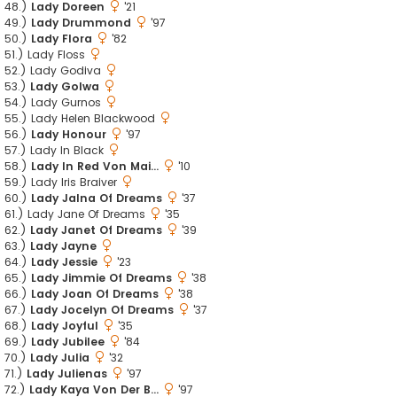
48.)
Lady Doreen
'21
49.)
Lady Drummond
'97
50.)
Lady Flora
'82
51.) Lady Floss
52.) Lady Godiva
53.)
Lady Golwa
54.) Lady Gurnos
55.) Lady Helen Blackwood
56.)
Lady Honour
'97
57.) Lady In Black
58.)
Lady In Red Von Mai...
'10
59.) Lady Iris Braiver
60.)
Lady Jalna Of Dreams
'37
61.) Lady Jane Of Dreams
'35
62.)
Lady Janet Of Dreams
'39
63.)
Lady Jayne
64.)
Lady Jessie
'23
65.)
Lady Jimmie Of Dreams
'38
66.)
Lady Joan Of Dreams
'38
67.)
Lady Jocelyn Of Dreams
'37
68.)
Lady Joyful
'35
69.)
Lady Jubilee
'84
70.)
Lady Julia
'32
71.)
Lady Julienas
'97
72.)
Lady Kaya Von Der B...
'97