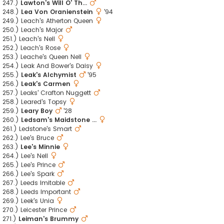
247.)
Lawton's Will O' Th...
248.)
Lea Von Oranienstein
'94
249.) Leach's Atherton Queen
250.) Leach's Major
251.) Leach's Nell
252.) Leach's Rose
253.) Leache's Queen Nell
254.) Leak And Bower's Daisy
255.)
Leak's Alchymist
'95
256.)
Leak's Carmen
257.) Leaks' Crafton Nuggett
258.) Leared's Topsy
259.)
Leary Boy
'28
260.)
Ledsam's Maidstone ...
261.) Ledstone's Smart
262.) Lee's Bruce
263.)
Lee's Minnie
264.) Lee's Nell
265.) Lee's Prince
266.) Lee's Spark
267.) Leeds Imitable
268.) Leeds Important
269.) Leek's Unia
270.) Leicester Prince
271.)
Leiman's Brummy