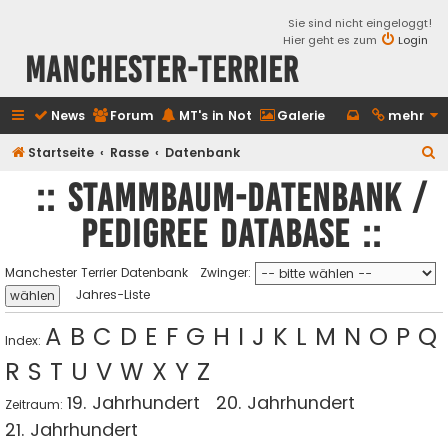
Sie sind nicht eingeloggt!
Hier geht es zum
Login
Manchester-Terrier
News
Forum
MT's in Not
Galerie
mehr
S
Startseite
Rasse
Datenbank
u
:: Stammbaum-Datenbank /
c
Pedigree database ::
h
e
Manchester Terrier Datenbank
Zwinger:
Jahres-Liste
A
B
C
D
E
F
G
H
I
J
K
L
M
N
O
P
Q
Index:
R
S
T
U
V
W
X
Y
Z
19. Jahrhundert
20. Jahrhundert
Zeitraum:
21. Jahrhundert