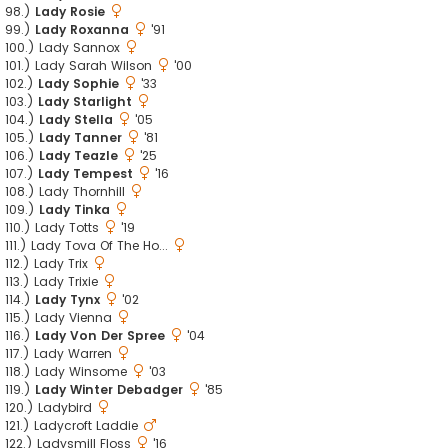
98.)
Lady Rosie
99.)
Lady Roxanna
'91
100.) Lady Sannox
101.) Lady Sarah Wilson
'00
102.)
Lady Sophie
'33
103.)
Lady Starlight
104.)
Lady Stella
'05
105.)
Lady Tanner
'81
106.)
Lady Teazle
'25
107.)
Lady Tempest
'16
108.) Lady Thornhill
109.)
Lady Tinka
110.) Lady Totts
'19
111.) Lady Tova Of The Ho...
112.) Lady Trix
113.) Lady Trixie
114.)
Lady Tynx
'02
115.) Lady Vienna
116.)
Lady Von Der Spree
'04
117.) Lady Warren
118.) Lady Winsome
'03
119.)
Lady Winter Debadger
'85
120.) Ladybird
121.) Ladycroft Laddie
122.) Ladysmill Floss
'16