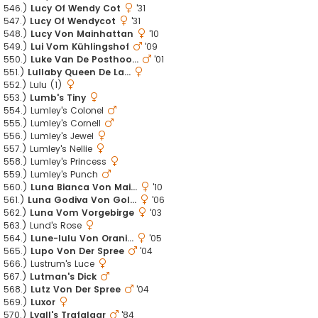
546.)
Lucy Of Wendy Cot
'31
547.)
Lucy Of Wendycot
'31
548.)
Lucy Von Mainhattan
'10
549.)
Lui Vom Kühlingshof
'09
550.)
Luke Van De Posthoo...
'01
551.)
Lullaby Queen De La...
552.) Lulu (1)
553.)
Lumb's Tiny
554.) Lumley's Colonel
555.) Lumley's Cornell
556.) Lumley's Jewel
557.) Lumley's Nellie
558.) Lumley's Princess
559.) Lumley's Punch
560.)
Luna Bianca Von Mai...
'10
561.)
Luna Godiva Von Gol...
'06
562.)
Luna Vom Vorgebirge
'03
563.) Lund's Rose
564.)
Lune-lulu Von Orani...
'05
565.)
Lupo Von Der Spree
'04
566.) Lustrum's Luce
567.)
Lutman's Dick
568.)
Lutz Von Der Spree
'04
569.)
Luxor
570.)
Lyall's Trafalgar
'84