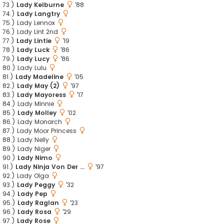
73.)
Lady Kelburne
'88
74.)
Lady Langtry
75.) Lady Lennox
76.) Lady Lint 2nd
77.)
Lady Lintie
'19
78.)
Lady Luck
'86
79.)
Lady Lucy
'86
80.) Lady Lulu
81.)
Lady Madeline
'05
82.)
Lady May (2)
'97
83.)
Lady Mayoress
'17
84.) Lady Minnie
85.)
Lady Molley
'02
86.) Lady Monarch
87.) Lady Moor Princess
88.) Lady Nelly
89.) Lady Niger
90.)
Lady Nimo
91.)
Lady Ninja Von Der ...
'97
92.) Lady Olga
93.)
Lady Peggy
'32
94.)
Lady Pep
95.)
Lady Raglan
'23
96.)
Lady Rosa
'29
97.)
Lady Rose