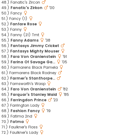
48.) Fanatic's Zircon
49.)
Fanatic's Zirkon
'00
50.) Fancy
51.) Fancy (1)
52.)
Fanfare Rose
53.) Fanny
54.) Fanny (21) Tmt
55.)
Fanny Adams
'38
56.)
Fantasys Jimmy Cricket
57.)
Fantasys Mighty Mouser
58.)
Fara Von Oranienstein
'91
59.)
Farina Of Savage Ga...
'05
60.) Farmarens Black Pamela
61.) Farmarens Black Rodney
62.)
Farmer's Stanthorpe...
63.) Farnsworth's Wasp
64.)
Faro Von Oranienstein
'82
65.)
Farquar's Stanley Maid
'85
66.)
Farringdon Prince
'23
67.) Farrington Lady
68.)
Fashion Fancy
'19
69.) Fatima 2nd
70.)
Fatma
71.) Faulkner's Floss
72.) Faulkner's Lady