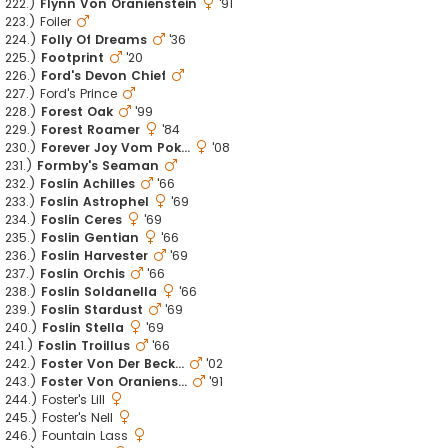
222.)
Flynn Von Oranienstein
'91
223.) Foiler
224.)
Folly Of Dreams
'36
225.)
Footprint
'20
226.)
Ford's Devon Chief
227.) Ford's Prince
228.)
Forest Oak
'99
229.)
Forest Roamer
'84
230.)
Forever Joy Vom Pok...
'08
231.)
Formby's Seaman
232.)
Foslin Achilles
'66
233.)
Foslin Astrophel
'69
234.)
Foslin Ceres
'69
235.)
Foslin Gentian
'66
236.)
Foslin Harvester
'69
237.)
Foslin Orchis
'66
238.)
Foslin Soldanella
'66
239.)
Foslin Stardust
'69
240.)
Foslin Stella
'69
241.)
Foslin Troillus
'66
242.)
Foster Von Der Beck...
'02
243.)
Foster Von Oraniens...
'91
244.) Foster's Lill
245.) Foster's Nell
246.) Fountain Lass