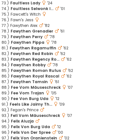
73.)
Faultless Lady
'24
74.)
Faultless Selwonk I...
'01
75.) Fawcett's Witch
76.) Fawn's Jess
77.) Fawythen Alex
'82
78.)
Fawythen Grenadier
'61
79.)
Fawythen Perry
'78
80.)
Fawythen Pippa
'78
81.)
Fawythen Ragamuffin
'62
82.)
Fawythen Red Robin
'62
83.)
Fawythen Regency Ro...
'62
84.)
Fawythen Robby
'78
85.)
Fawythen Roman Rufus
'62
86.)
Fawythen Royal Rascal
'62
87.)
Fawythen Tamsin
'61
88.)
Fee Vom Mäuseschreck
'07
89.)
Fee Vom Trajan
'05
90.)
Fee Von Burg Uda
'12
91.)
Feels Like Jaimy Th...
'09
92.) Fegan's Prince
93.)
Feli Vom Mäuseschreck
'07
94.)
Felix Aluzja
95.)
Felix Von Burg Uda
'12
96.)
Felix Von Der Spree
'00
97.)
Felix Von Oranienstein
'02