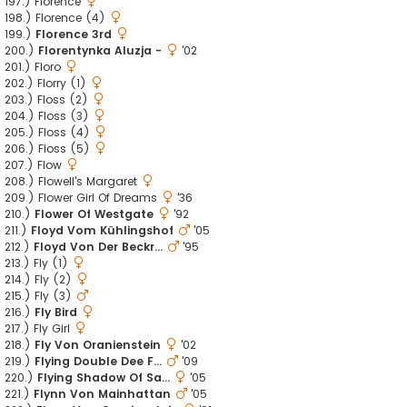
197.) Florence
198.) Florence (4)
199.)
Florence 3rd
200.)
Florentynka Aluzja -
'02
201.) Floro
202.) Florry (1)
203.) Floss (2)
204.) Floss (3)
205.) Floss (4)
206.) Floss (5)
207.) Flow
208.) Flowell's Margaret
209.) Flower Girl Of Dreams
'36
210.)
Flower Of Westgate
'92
211.)
Floyd Vom Kühlingshof
'05
212.)
Floyd Von Der Beckr...
'95
213.) Fly (1)
214.) Fly (2)
215.) Fly (3)
216.)
Fly Bird
217.) Fly Girl
218.)
Fly Von Oranienstein
'02
219.)
Flying Double Dee F...
'09
220.)
Flying Shadow Of Sa...
'05
221.)
Flynn Von Mainhattan
'05