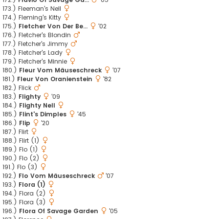
173.) Fleeman's Nell
174.) Fleming's Kitty
175.)
Fletcher Von Der Be...
'02
176.) Fletcher's Blondin
177.) Fletcher's Jimmy
178.) Fletcher's Lady
179.) Fletcher's Minnie
180.)
Fleur Vom Mäuseschreck
'07
181.)
Fleur Von Oranienstein
'82
182.) Flick
183.)
Flighty
'09
184.)
Flighty Nell
185.)
Flint's Dimples
'45
186.)
Flip
'20
187.) Flirt
188.) Flirt (1)
189.) Flo (1)
190.) Flo (2)
191.) Flo (3)
192.)
Flo Vom Mäuseschreck
'07
193.)
Flora (1)
194.) Flora (2)
195.) Flora (3)
196.)
Flora Of Savage Garden
'05