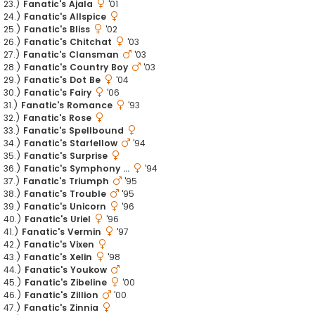
23.)
Fanatic's Ajala
'01
24.)
Fanatic's Allspice
25.)
Fanatic's Bliss
'02
26.)
Fanatic's Chitchat
'03
27.)
Fanatic's Clansman
'03
28.)
Fanatic's Country Boy
'03
29.)
Fanatic's Dot Be
'04
30.)
Fanatic's Fairy
'06
31.)
Fanatic's Romance
'93
32.)
Fanatic's Rose
33.)
Fanatic's Spellbound
34.)
Fanatic's Starfellow
'94
35.)
Fanatic's Surprise
36.)
Fanatic's Symphony ...
'94
37.)
Fanatic's Triumph
'95
38.)
Fanatic's Trouble
'95
39.)
Fanatic's Unicorn
'96
40.)
Fanatic's Uriel
'96
41.)
Fanatic's Vermin
'97
42.)
Fanatic's Vixen
43.)
Fanatic's Xelin
'98
44.)
Fanatic's Youkow
45.)
Fanatic's Zibeline
'00
46.)
Fanatic's Zillion
'00
47.)
Fanatic's Zinnia