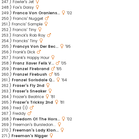
247.) Fowler's Jet
248.) Fox's Daisy
249.)
Franca Von Oraniens...
'02
250.) Francis' Nugget
251.) Francis' Sample
252.) Francis' Tiny
253.) Franck's Rob Roy
254.) Francks' Tiny
255.)
Francys Von Der Bec...
'95
256.) Frank's Dick
257.) Frank's Happy Hour
258.)
Franz Xaver Felix V...
'05
259.)
Franzel Firebrand
'65
260.)
Franzel Firebush
'65
261.)
Franzel Sorisdale Q...
'64
262.)
Fraser's Fly 2nd
263.)
Fraser's Sneaker
264.) Frazer's Beatrice
'81
265.)
Frazer's Tricksy 2nd
'81
266.) Fred (1)
267.) Freddy
268.)
Freedom Of The Hors...
'02
269.) Freeman's Bursledon...
270.)
Freeman's Lady Klon...
271.)
Freeman's Nigger