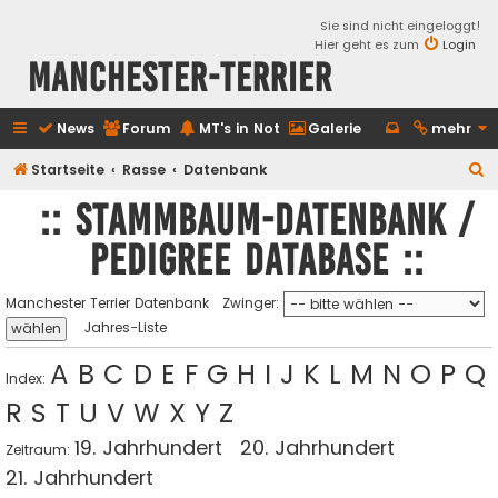
Sie sind nicht eingeloggt!
Hier geht es zum
Login
Manchester-Terrier
News
Forum
MT's in Not
Galerie
mehr
S
Startseite
Rasse
Datenbank
u
:: Stammbaum-Datenbank /
c
Pedigree database ::
h
e
Manchester Terrier Datenbank
Zwinger:
Jahres-Liste
A
B
C
D
E
F
G
H
I
J
K
L
M
N
O
P
Q
Index:
R
S
T
U
V
W
X
Y
Z
19. Jahrhundert
20. Jahrhundert
Zeitraum:
21. Jahrhundert