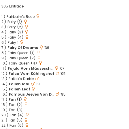
305 Einträge
1.) Fairbairn's Rose
2.) Fairy (1)
3.) Fairy (2)
4.) Fairy (3)
5.) Fairy (4)
6.) Fairy 1
7.)
Fairy Of Dreams
'36
8.) Fairy Queen (1)
9.) Fairy Queen (2)
10.) Fairy Queen (4)
11.)
Fajala Vom Mäusesch...
'07
12.)
Falco Vom Kühlingshof
'05
13.) Falkirk's Darkie
14.)
Fallen Idol
'19
15.)
Fallen Leaf
16.)
Famous Jeeves Von D...
'95
17.)
Fan (1)
18.) Fan (2)
19.) Fan (3)
20.) Fan (4)
21.) Fan (5)
22.) Fan (6)