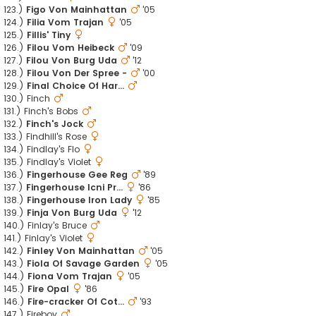
123.)
Figo Von Mainhattan
'05
124.)
Filia Vom Trajan
'05
125.)
Fillis' Tiny
126.)
Filou Vom Heibeck
'09
127.)
Filou Von Burg Uda
'12
128.)
Filou Von Der Spree -
'00
129.)
Final Choice Of Har...
130.) Finch
131.) Finch's Bobs
132.)
Finch's Jock
133.) Findhill's Rose
134.) Findlay's Flo
135.) Findlay's Violet
136.)
Fingerhouse Gee Reg
'89
137.)
Fingerhouse Icni Pr...
'86
138.)
Fingerhouse Iron Lady
'85
139.)
Finja Von Burg Uda
'12
140.) Finlay's Bruce
141.) Finlay's Violet
142.)
Finley Von Mainhattan
'05
143.)
Fiola Of Savage Garden
'05
144.)
Fiona Vom Trajan
'05
145.)
Fire Opal
'86
146.)
Fire-cracker Of Cot...
'93
147.) Fireboy