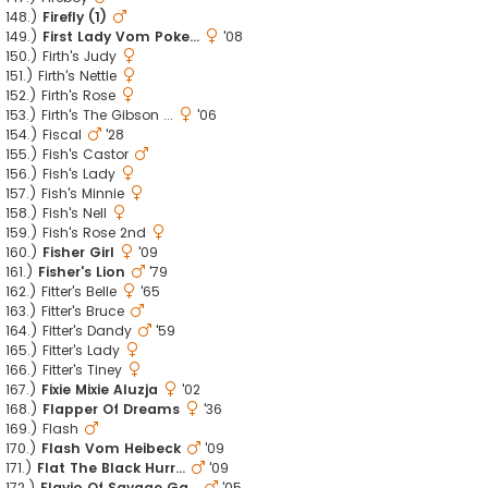
148.)
Firefly (1)
149.)
First Lady Vom Poke...
'08
150.) Firth's Judy
151.) Firth's Nettle
152.) Firth's Rose
153.) Firth's The Gibson ...
'06
154.) Fiscal
'28
155.) Fish's Castor
156.) Fish's Lady
157.) Fish's Minnie
158.) Fish's Nell
159.) Fish's Rose 2nd
160.)
Fisher Girl
'09
161.)
Fisher's Lion
'79
162.) Fitter's Belle
'65
163.) Fitter's Bruce
164.) Fitter's Dandy
'59
165.) Fitter's Lady
166.) Fitter's Tiney
167.)
Fixie Mixie Aluzja
'02
168.)
Flapper Of Dreams
'36
169.) Flash
170.)
Flash Vom Heibeck
'09
171.)
Flat The Black Hurr...
'09
172.)
Flavio Of Savage Ga...
'05