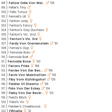
98.)
Fellow Odie Von Mai...
'05
99.) Felter's Tiny
100.) Felts Tonya
101.) Fennell's Lill
102.) Fenton Lady
103.) Fenton's Fancy
104.) Fenton's Gay Duchess
105.) Fenton's Vic. 2nd
106.)
Fenton's Vic. 3rd
107.)
Ferdy Von Oranienstein
'91
108.) Ferney's Gyp
109.) Fernside Bolo
110.) Fernside Bolt
111.)
Fernside Rose
'03
112.)
Ferrars Pride
'88
113.)
Ferries Von Der Bec...
'95
114.)
Ferris Von Mainhattan
'05
115.)
Fiby Vom Kühlingshof
'05
116.)
Fiddler Of Dreams
'36
117.)
Fido Von Der Eckey
'04
118.)
Fieby Von Der Beckr...
'02
119.) Field's Bitch
120.) Field's Vic
121.) Fielden's Cheetwood...
122.)
Fifinella
'31