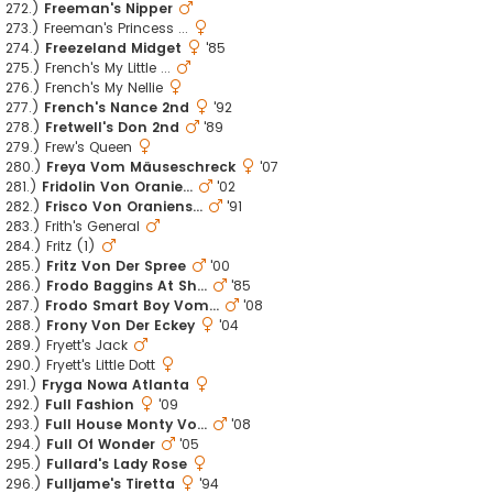
272.)
Freeman's Nipper
273.) Freeman's Princess ...
274.)
Freezeland Midget
'85
275.) French's My Little ...
276.) French's My Nellie
277.)
French's Nance 2nd
'92
278.)
Fretwell's Don 2nd
'89
279.) Frew's Queen
280.)
Freya Vom Mäuseschreck
'07
281.)
Fridolin Von Oranie...
'02
282.)
Frisco Von Oraniens...
'91
283.) Frith's General
284.) Fritz (1)
285.)
Fritz Von Der Spree
'00
286.)
Frodo Baggins At Sh...
'85
287.)
Frodo Smart Boy Vom...
'08
288.)
Frony Von Der Eckey
'04
289.) Fryett's Jack
290.) Fryett's Little Dott
291.)
Fryga Nowa Atlanta
292.)
Full Fashion
'09
293.)
Full House Monty Vo...
'08
294.)
Full Of Wonder
'05
295.)
Fullard's Lady Rose
296.)
Fulljame's Tiretta
'94