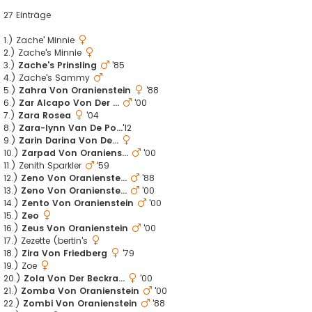
27 Einträge
1.) Zache' Minnie
2.) Zache's Minnie
3.)
Zache's Prinsling
'85
4.) Zache's Sammy
5.)
Zahra Von Oranienstein
'88
6.)
Zar Alcapo Von Der ...
'00
7.)
Zara Rosea
'04
8.)
Zara-lynn Van De Po...
'12
9.)
Zarin Darina Von De...
10.)
Zarpad Von Oraniens...
'00
11.) Zenith Sparkler
'59
12.)
Zeno Von Oranienste...
'88
13.)
Zeno Von Oranienste...
'00
14.)
Zento Von Oranienstein
'00
15.)
Zeo
16.)
Zeus Von Oranienstein
'00
17.) Zezette (bertin's
18.)
Zira Von Friedberg
'79
19.) Zoe
20.)
Zola Von Der Beckra...
'00
21.)
Zomba Von Oranienstein
'00
22.)
Zombi Von Oranienstein
'88