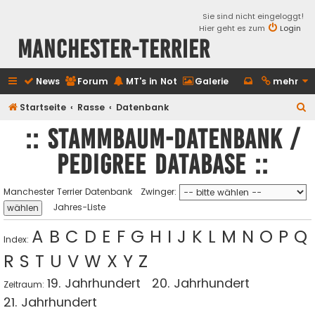
Sie sind nicht eingeloggt!
Hier geht es zum
Login
Manchester-Terrier
News
Forum
MT's in Not
Galerie
mehr
S
Startseite
Rasse
Datenbank
u
:: Stammbaum-Datenbank /
c
Pedigree database ::
h
e
Manchester Terrier Datenbank
Zwinger:
Jahres-Liste
A
B
C
D
E
F
G
H
I
J
K
L
M
N
O
P
Q
Index:
R
S
T
U
V
W
X
Y
Z
19. Jahrhundert
20. Jahrhundert
Zeitraum:
21. Jahrhundert